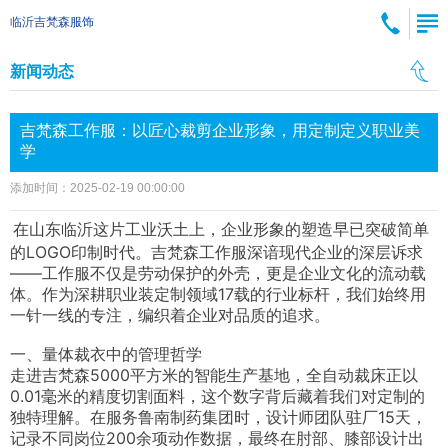
临沂吉梵森服饰
新闻动态
吉梵森工作服：以匠心裁剪企业形象，用定制定义职业美
学
添加时间：2025-02-19 00:00:00
在山东临沂这片工业沃土上，企业形象的塑造早已突破简单
的LOGO印制时代。吉梵森工作服深谙现代企业的深层诉求
——工作服不仅是劳动保护的外壳，更是企业文化的流动载
体。作为深耕职业装定制领域17载的行业标杆，我们始终用
一针一线的专注，编织着企业对品质的追求。
一、量体裁衣中的管理哲学
走进吉梵森5000平方米的智能生产基地，全自动裁床正以
0.01毫米的精度切割面料，这个数字背后藏着我们对定制的
独特理解。在服务鲁南制药集团时，设计师团队驻厂15天，
记录不同岗位200余项动作数据，最终在肘部、膝部设计出