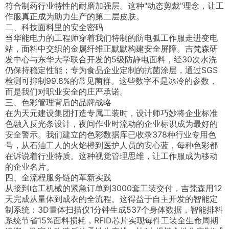
符合制药行业特性的耐磨加强层。这种"动态剪裁"理念，让工
作服真正成为助力生产的第二层皮肤。
二、科技面料里的安全密码
当华能电力的工程师穿着我们特制的防电弧工作服走进变电
站，面料中交织的金属纤维正默默构建安全屏障。吉梵森研
发中心与东华大学联合开发的5级防静电面料，经30次水洗
仍保持稳定性能；专为食品企业定制的抗菌涂层，通过SGS
检测可抑制99.8%的常见菌群。这些数字不是冰冷的参数，
而是我们对职业安全的庄严承诺。
三、色彩管理背后的品牌战略
在为天元建设集团打造专属工装时，设计师巧妙将企业标准
色融入反光条设计，夜间作业时流动的企业标识成为最好的
安全警示。我们建立的色彩数据库已收录378种行业专用色
号，从石油工人的火焰橙到医护人员的安心蓝，每种色彩都
在诉说着行业特质。这种视觉管理思维，让工作服成为移动
的企业名片。
四、全流程服务链的革新实践
从接到临工机械的紧急订单到3000套工装交付，吉梵森用12
天完成从量体到成衣的全流程。这得益于自主开发的智能定
制系统：3D量体扫描仪1分钟生成537个身体数据，智能排料
系统节省15%面料损耗，RFID芯片实现每件工装全生命周期